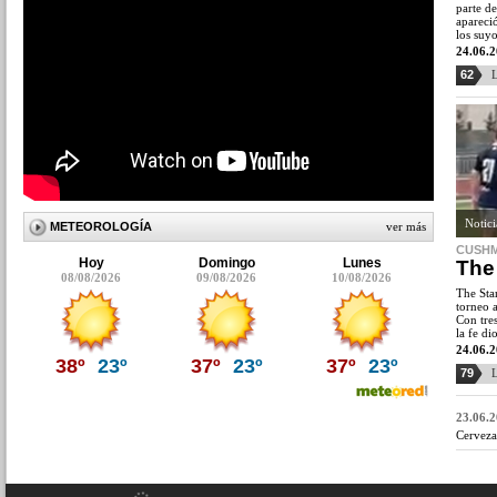
parte d
apareci
los suy
24.06.
62
L
Notic
METEOROLOGÍA
ver más
CUSHM
Hoy
Domingo
Lunes
The 
08/08/2026
09/08/2026
10/08/2026
The Sta
torneo 
Con tres
la fe di
24.06.
38º
23º
37º
23º
37º
23º
79
L
23.06.
Cervezas