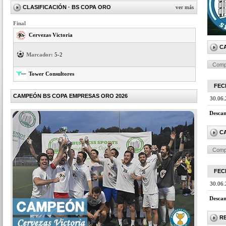
CLASIFICACIÓN
· BS COPA ORO
ver más
Final
Cervezas Victoria
C
Marcador:
5-2
Comp
Tower Consultores
FEC
CAMPEÓN BS COPA EMPRESAS ORO 2026
30.06
Descan
C
Comp
FEC
30.06
Descan
R