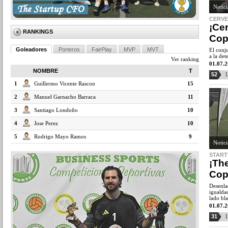
Notic
CERVE
¡Ce
RANKINGS
Cop
Goleadores
Porteros
FairPlay
MVP
MVT
El conj
a la de
Ver ranking
01.07.
NOMBRE
T
52
L
1
Guillermo Vicente Rascon
15
2
Manuel Garnacho Barraca
11
3
Santiago Londoño
10
4
Jose Perez
10
5
Rodrigo Mayo Ramos
9
Notic
START
¡Th
Cop
Desenla
igualdad
lado bl
01.07.
31
L