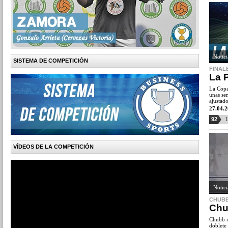
Notic
SISTEMA DE COMPETICIÓN
FINAL
La 
La Copa
unas se
ajustado
27.04.
92
L
VÍDEOS DE LA COMPETICIÓN
Notic
CHUBB
Chub
Chubb re
doblete