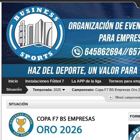
Inicio
Instalaciones Fútbol 7
La APP de la liga
Torneos para em
Situación
Temporada:
2025
Campeonato:
Copa F7 BS Empresas Oro 
Menú campeona
SITUACIÓN
FORM