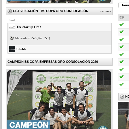
Jorn
CLASIFICACIÓN
· BS COPA ORO CONSOLACIÓN
ver más
ES
Final
The Startup CFO
Marcador:
2-2 (Pen. 2-1)
Chubb
CAMPEÓN BS COPA EMPRESAS ORO CONSOLACIÓN 2026
N