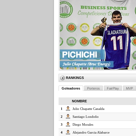
RANKINGS
Goleadores
Porteros
FairPlay
MVP
NOMBRE
1
Julio Chapatte Canalda
2
Santiago Londoño
3
Diego Morales
4
Alejandro Garcia Alabarce