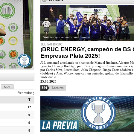
Noticia con contenido multimedia
JLL 5-8 BRUC
¡BRUC ENERGY, campeón de BS 
Empresas Plata 2025!
JLL comenzó arrollando con tantos de Manuel Jiménez, Alberto M
Ignacio López y Rodrigo, pero Bruc protagonizó una remontada ép
por Carlos Silva, Lucas Soto, Julio Chapatte, Diego Costa (doblete)
(doblete) y Alex Wilcox, que con un auténtico golazo de falta selló 
inolvidable.
25.06.2025
MVT
344
Lecturas
Ver ranking
T
12
9
9
8