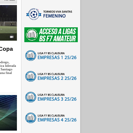
Copa
odrego,
ica liderada
, Santiago
una final