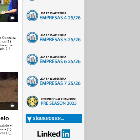
an González
ntos (1)
dió en la
ado 7-6,
uelo
gualado y
Vaca (1)
cos (1),
.