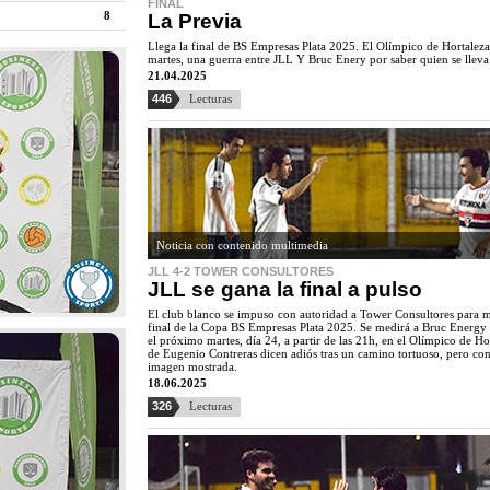
FINAL
8
La Previa
Llega la final de BS Empresas Plata 2025. El Olímpico de Hortaleza
martes, una guerra entre JLL Y Bruc Enery por saber quien se lleva 
21.04.2025
446
Lecturas
Noticia con contenido multimedia
JLL 4-2 TOWER CONSULTORES
JLL se gana la final a pulso
El club blanco se impuso con autoridad a Tower Consultores para m
final de la Copa BS Empresas Plata 2025. Se medirá a Bruc Energy p
el próximo martes, día 24, a partir de las 21h, en el Olímpico de Ho
de Eugenio Contreras dicen adiós tras un camino tortuoso, pero co
imagen mostrada.
18.06.2025
326
Lecturas