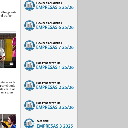
 alberga este
el trofeo.
eterse en la
or el título
rtaleza. Los
n una gran