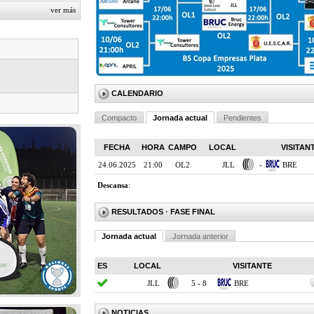
ver más
CALENDARIO
Compacto
Jornada actual
Pendientes
FECHA
HORA
CAMPO
LOCAL
VISITAN
24.06.2025
21:00
OL2
JLL
-
BRE
Descansa
:
RESULTADOS
· FASE FINAL
Jornada actual
Jornada anterior
ES
LOCAL
VISITANTE
JLL
5 - 8
BRE
NOTICIAS