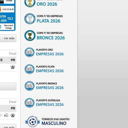
ver más
Final
TE
PR
Final
PR
ver más