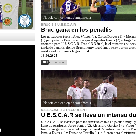
Noticia con contenido multimedia
BRUC 3-3 U.E.S.C.A.R
Bruc gana en los penaltis
Los goleadores fueron Alex Wilcox (1), Carlos Borges (1) y Morg
(1) por parte de Bruc, mientras que Alejandro García (2) y Jorge Sa
anotaron para U.E.S.C.A.R. Tras el 3-3 final, la eliminatoria se deci
tanda de penaltis, donde Bruc Energy logró imponerse por un ajust
certificando su pase a la gran final.
18.06.2025
300
Lecturas
Noticia con contenido multimedia
U.E.S.C.A.R 4-3 RECURRENT
U.E.S.C.A.R se lleva un intenso d
U.E.S.C.A.R. se clasifica para las semifinales tras un partido muy i
lleno de ocasiones. Jorge Santos (2), Alejandro García (1) y Víctor 
fueron los goleadores en el conjunto local. Mientras que Carlos Mar
Ismaila Diatta (1) y Fernando Trujillo (1) lo fueron para el visitante