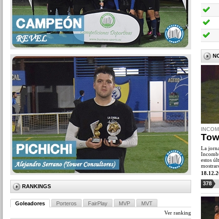
N
INCOM
Tow
La jorn
Incombu
estos ú
mostrar
18.12.
378
RANKINGS
Goleadores
Porteros
FairPlay
MVP
MVT
Ver ranking