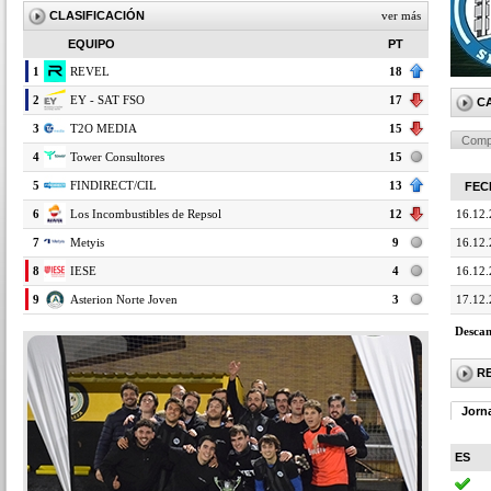
CLASIFICACIÓN
ver más
EQUIPO
PT
1
REVEL
18
2
EY - SAT FSO
17
C
3
T2O MEDIA
15
Comp
4
Tower Consultores
15
5
FINDIRECT/CIL
13
FEC
6
Los Incombustibles de Repsol
12
16.12
7
Metyis
9
16.12
8
IESE
4
16.12
9
Asterion Norte Joven
3
17.12
Descan
R
Jorn
ES