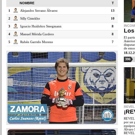
NOMBRE
T
1
Alejandro Serrano Álvarez
13
2
Silly Cissokho
10
INCOM
3
Ignacio Huidobro Steegmann
8
Los
4
Manuel Mérida Cordero
8
El part
Asterio
5
Rubén Garrido Moreno
7
disputa
de emoc
18.12.
396
Notic
REVEL 
¡RE
REVEL s
por un 
equipos
Álvaro R
REVEL