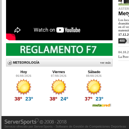
ASTER
Met
Los loca
dramátic
en el v
matemáti
17.12.
400
04.10.
La Prev
METEOROLOGÍA
ver más
Hoy
Viernes
Sábado
06/08/2026
07/08/2026
08/08/2026
38º
23º
38º
24º
37º
23º
Servicio ofrecido por ServerSports - Software de Gestión de Competiciones Deportivas