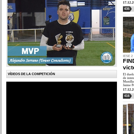
17.12.
435
IESE 2
FIN
vict
VÍDEOS DE LA COMPETICIÓN
El duel
de inte
Munilla
Jaime P
17.12.
416