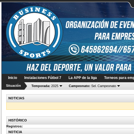
Inicio
Instalaciones Fútbol 7
La APP de la liga
Torneos para em
Situación
Temporada:
2025
Campeonato:
Sel. Campeonato
NOTICIAS
HISTÓRICO
Registros
:
NOTICIA