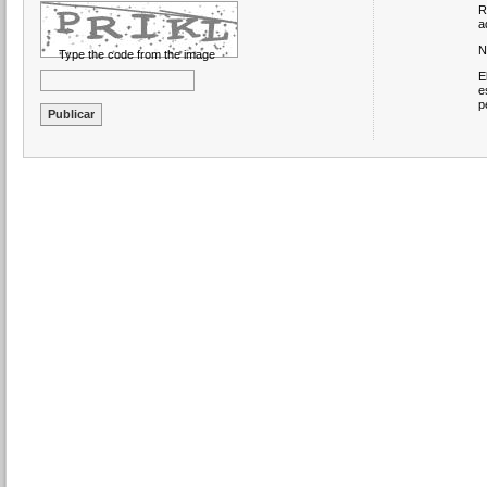
R
a
N
Type the code from the image
E
e
p