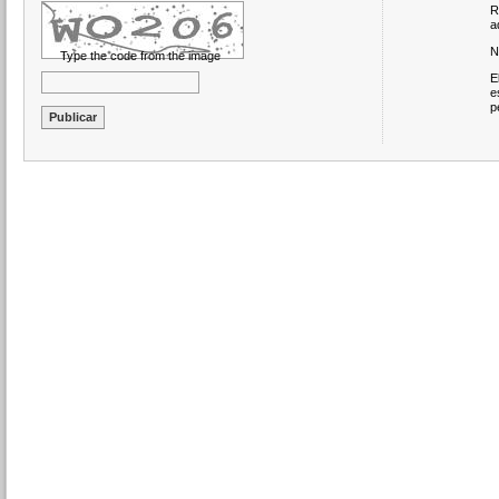
R
a
N
Type the code from the image
E
e
p