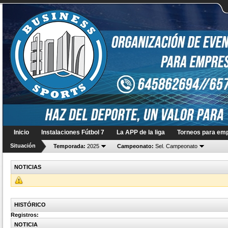
Inicio
Instalaciones Fútbol 7
La APP de la liga
Torneos para em
Situación
Temporada:
2025
Campeonato:
Sel. Campeonato
NOTICIAS
HISTÓRICO
Registros
:
NOTICIA