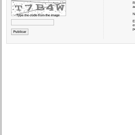
R
a
N
Type the code from the image
E
e
p