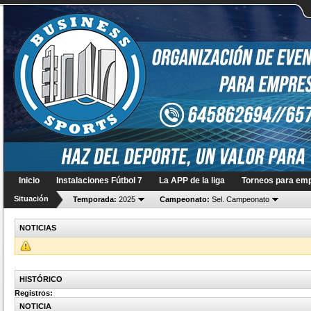
Inicio
Instalaciones Fútbol 7
La APP de la liga
Torneos para em
Situación
Temporada:
2025
Campeonato:
Sel. Campeonato
NOTICIAS
HISTÓRICO
Registros
:
NOTICIA