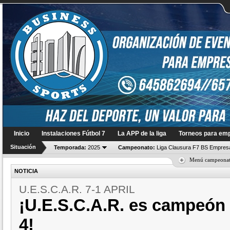
Inicio
Instalaciones Fútbol 7
La APP de la liga
Torneos para em
Situación
Temporada:
2025
Campeonato:
Liga Clausura F7 BS Empres
Menú campeona
NOTICIA
U.E.S.C.A.R. 7-1 APRIL
¡U.E.S.C.A.R. es campeón
4!