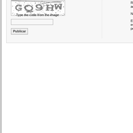
R
a
N
Type the code from the image
E
e
p