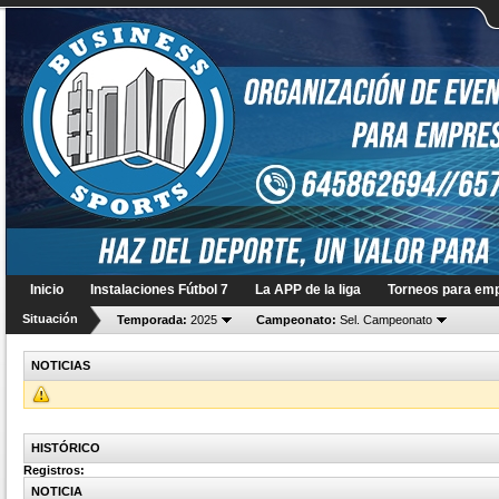
Inicio
Instalaciones Fútbol 7
La APP de la liga
Torneos para em
Situación
Temporada:
2025
Campeonato:
Sel. Campeonato
NOTICIAS
HISTÓRICO
Registros
:
NOTICIA