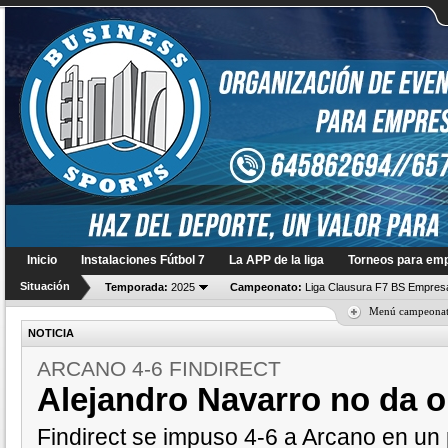
Inicio
Instalaciones Fútbol 7
La APP de la liga
Torneos para em
Situación
Temporada:
2025
Campeonato:
Liga Clausura F7 BS Empres
Menú campeona
NOTICIA
ARCANO 4-6 FINDIRECT
Alejandro Navarro no da 
Findirect se impuso 4-6 a Arcano en un 