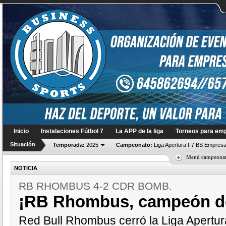
Inicio
Instalaciones Fútbol 7
La APP de la liga
Torneos para em
Situación
Temporada:
2025
Campeonato:
Liga Apertura F7 BS Empresa
Menú campeona
NOTICIA
RB RHOMBUS 4-2 CDR BOMB.
¡RB Rhombus, campeón d
Red Bull Rhombus cerró la Liga Apertu