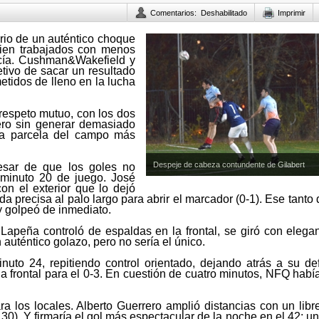
Comentarios
:
Deshabilitado
Imprimir
rio de un auténtico choque
bien trabajados con menos
cía. Cushman&Wakefield y
etivo de sacar un resultado
etidos de lleno en la lucha
respeto mutuo, con los dos
ero sin generar demasiado
 la parcela del campo más
Despeje de cabeza contundente de Gilabert
pesar de que los goles no
 minuto 20 de juego. José
on el exterior que lo dejó
a precisa al palo largo para abrir el marcador (0-1). Ese tanto
 y golpeó de inmediato.
apeña controló de espaldas en la frontal, se giró con elegan
 auténtico golazo, pero no sería el único.
nuto 24, repitiendo control orientado, dejando atrás a su de
a frontal para el 0-3. En cuestión de cuatro minutos, NFQ habí
ra los locales. Alberto Guerrero amplió distancias con un libre
. 30). Y firmaría el gol más espectacular de la noche en el 42: u