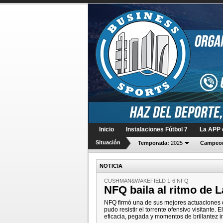
Inicio
Instalaciones Fútbol 7
La APP d
Situación
Temporada:
2025
Campeon
NOTICIA
CUSHMAN&WAKEFIELD 1-6 NFQ
NFQ baila al ritmo de 
NFQ firmó una de sus mejores actuaciones
pudo resistir el torrente ofensivo visitante
eficacia, pegada y momentos de brillantez i