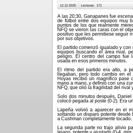
12.12.2025
Lecturas
:
171
A las 20:30, Ganapanes fue escena
de fútbol entre dos equipos muy 
puntos de los que realmente mere
NFQ se vieron las caras con el obj
positivo que les permitiese seguir m
por sus objetivos.
El partido comenzó igualado y con 
equipos buscando el área rival, p
peligro. El centro del campo fue
usada en esos primeros minutos.
El ritmo del partido era alto, a 
llegaban, pero todo cambio en el
Hoyas recibió un magnífico pase c
mano a mano, y definió con una zurd
NFQ, que olió la fragilidad del rival
Solo dos minutos después, Daniel L
colocó pegada al poste (0-2). Era un
Lapeña volvió a aparecer en el mi
soltando un disparo potente desde l
a Cushman completamente tocado.
La segunda parte no trajo alivio pa
lejano, potente y ajustado (0-4, min