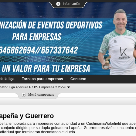
Información
e la liga
Torneos para empresas
Contacto
ato:
Liga Apertura F7 BS Empresas 2 25/26
Menú campeonato
Lapeña y Guerrero
 de la temporada para imponerse con autoridad a un Cushman&Wakefield que ap
. El conjunto dirigido por su dupla goleadora Lapeña–Guerrero resolvió el encuentro
ndividual que terminaron decantando el duelo.