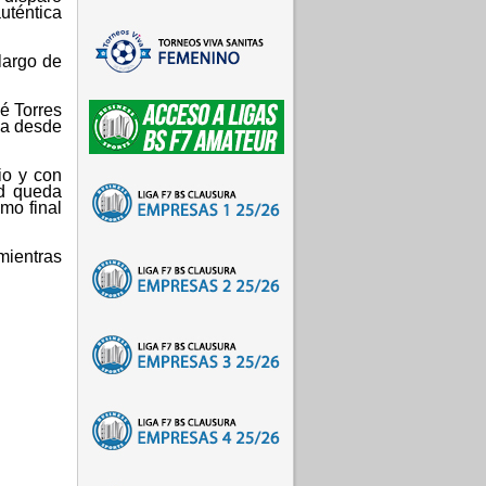
auténtica
largo de
sé Torres
la desde
io y con
ld queda
mo final
mientras