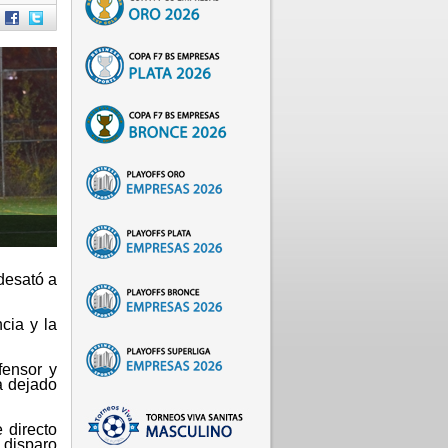
 desató a
cia y la
fensor y
a dejado
 directo
n disparo