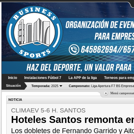
Inicio
Instalaciones Fútbol 7
La APP de la liga
Torneos para em
Situación
Temporada:
2025
Campeonato:
Liga Apertura F7 BS Empresa
Menú campeona
NOTICIA
CLIMAEV 5-6 H. SANTOS
Hoteles Santos remonta en
Los dobletes de Fernando Garrido y Aito