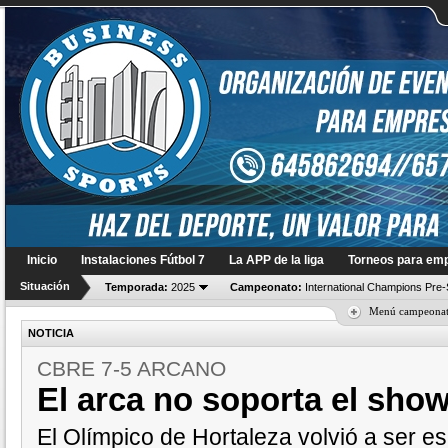
Inicio
Instalaciones Fútbol 7
La APP de la liga
Torneos para em
Situación
Temporada:
2025
Campeonato:
International Champions Pre
Menú campeona
NOTICIA
CBRE 7-5 ARCANO
El arca no soporta el show
El Olímpico de Hortaleza volvió a ser e