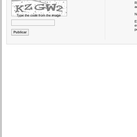
R
a
N
Type the code from the image
E
e
p