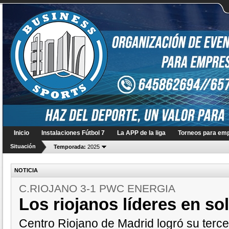
Inicio
Instalaciones Fútbol 7
La APP de la liga
Torneos para em
Situación
Temporada:
2025
NOTICIA
C.RIOJANO 3-1 PWC ENERGIA
Los riojanos líderes en sol
Centro Riojano de Madrid logró su tercer