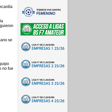
picardía
la
iguieron
jano se
quipo
o no fue