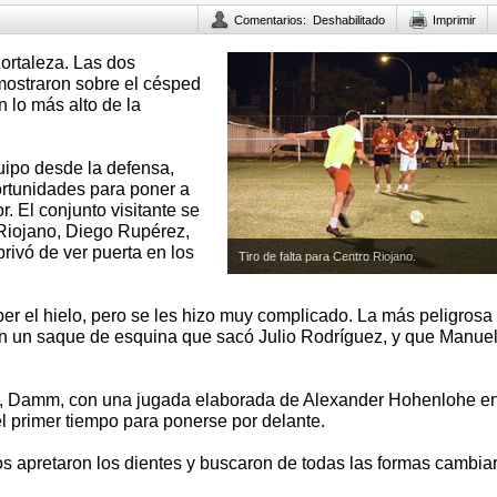
Comentarios
:
Deshabilitado
Imprimir
ortaleza. Las dos
mostraron sobre el césped
 lo más alto de la
uipo desde la defensa,
rtunidades para poner a
. El conjunto visitante se
Riojano, Diego Rupérez,
rivó de ver puerta en los
Tiro de falta para Centro Riojano.
per el hielo, pero se les hizo muy complicado. La más peligrosa
 en un saque de esquina que sacó Julio Rodríguez, y que Manue
o, Damm, con una jugada elaborada de Alexander Hohenlohe en
l primer tiempo para ponerse por delante.
s apretaron los dientes y buscaron de todas las formas cambiar