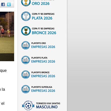
 que
l
 la
 el