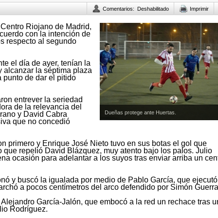
Comentarios
:
Deshabilitado
Imprimir
 Centro Riojano de Madrid,
ecuerdo con la intención de
os respecto al segundo
e el día de ayer, tenían la
o y alcanzar la séptima plaza
 punto de dar el pitido
ron entrever la seriedad
ora de la relevancia del
Dueñas protege ante Huertas.
orano y David Cabra
siva que no concedió
on primero y Enrique José Nieto tuvo en sus botas el gol que
 que repelió David Blázquez, muy atento bajo los palos. Julio
 ocasión para adelantar a los suyos tras enviar arriba un cen
onó y buscó la igualada por medio de Pablo García, que ejecutó 
marchó a pocos centímetros del arco defendido por Simón Guerra
de Alejandro García-Jalón, que embocó a la red un rechace tras 
lio Rodríguez.