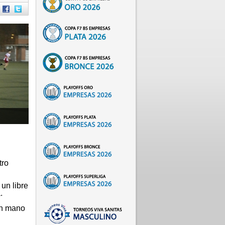
tro
un libre
.
un mano