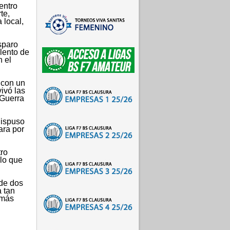
entro
te,
 local,
sparo
alento de
 el
 con un
ivó las
 Guerra
dispuso
ara por
tro
 lo que
 de dos
 tan
 más