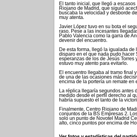
El tanto inicial, que llegó a escaso
Riojano de Madrid, que siguió acec
buscaba la velocidad y desborde de 
muy atenta.
Javier López tuvo en su bota el seg
raso. Pese a las incesantes llegada
Pablo Valencia como la garra de An
devenir del encuentro.
De esta forma, llegó la igualada de 
disparo en el que nada pudo hacer Si
esperanzas de los de Jesús Torres y
estuvo muy atento para evitarlo.
El encuentro llegaba al tramo final 
de una de las ocasiones más decisiv
encima de la portería un remate en 
La réplica llegaría segundos antes d
medido desde el perfil derecho al 
habría supuesto el tanto de la victori
Finalmente, Centro Riojano de Madri
conjuntos de la BS Empresas 2. Los
solo un punto de Novotel Madrid Ce
alto, cinco puntos por encima de Ho
Ver fotos y estadísticas del partid