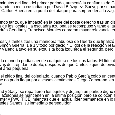
s minutos del final del primer periodo, aumentó la confianza de C
hando la meta custodiada por David Blázquez. Sacyr, por su par
Carlos Huerta en la punta del ataque para sorprender a la zaga
undo tanto, que impactó en la base del poste derecho tras un di
s de los locales, la escuadra azulona se recompuso y tanto el t
drés Cendán y Francisco Morales cobraron mayor relevancia en
los visitantes tras una maniobra fabulosa de Huerta que finalizó
món Guerra, 1 a 1 y todo por decidir. El gol de la reacción reav
 Valencia tuvo en su exquisita bota izquierda el segundo, pero
y la moneda podía caer de cualquiera de los dos lados. El líder 
as del trepidante duelo, después de que Carlos Izquierdo envi
el área pequeña.
el pitido final del colegiado, cuando Pablo García colgó un cen
que no pudo llegar por escasos centímetros Diego Zamorano, en
a.
d y Sacyr se repartieron los puntos y dejaron un partido digno
 azulones se mantienen en la última posición pero se colocan a
nter y PwC TICE, mientras que el actual líder permanece en lo
teles Santos, su inmediato perseguidor.
o.