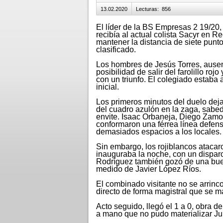
13.02.2020
Lecturas
:
856
El líder de la BS Empresas 2 19/20,
recibía al actual colista Sacyr en R
mantener la distancia de siete punt
clasificado.
Los hombres de Jesús Torres, ausent
posibilidad de salir del farolillo roj
con un triunfo. El colegiado estaba a
inicial.
Los primeros minutos del duelo deja
del cuadro azulón en la zaga, sabed
envite. Isaac Orbaneja, Diego Zam
conformaron una férrea línea defen
demasiados espacios a los locales.
Sin embargo, los rojiblancos atacar
inauguraba la noche, con un disparo
Rodríguez también gozó de una buena
medido de Javier López Ríos.
El combinado visitante no se arrinc
directo de forma magistral que se 
Acto seguido, llegó el 1 a 0, obra 
a mano que no pudo materializar Ju